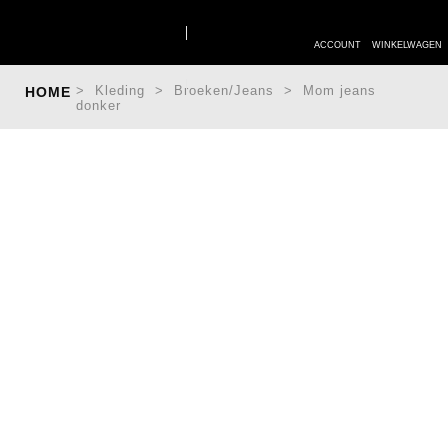
>
Kleding
>
Broeken/Jeans
>
Mom jeans
HOME
donker