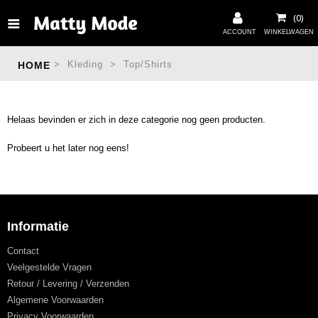
>
Kleding
>
Top/Shirts
HOME
Helaas bevinden er zich in deze categorie nog geen producten.
Probeert u het later nog eens!
Informatie
Contact
Veelgestelde Vragen
Retour / Levering / Verzenden
Algemene Voorwaarden
Privacy Voorwaarden