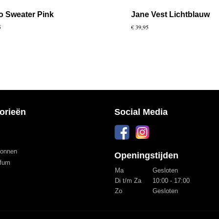
 Sweater Pink
Jane Vest Lichtblauw
5
€ 39,95
orieën
Social Media
onnen
Openingstijden
fum
Ma
Gesloten
Di t/m Za
10:00 - 17:00
Zo
Gesloten