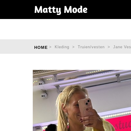
>
Kleding
>
Truien/vesten
>
Jane Ves
HOME