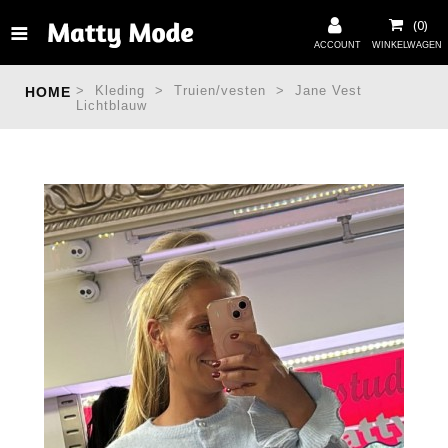
>
Kleding
>
Truien/vesten
>
Jane Vest
HOME
Lichtblauw