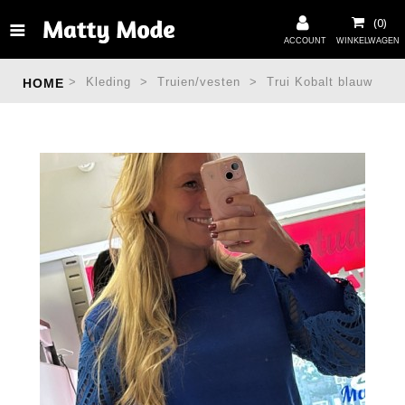
>
Kleding
>
Truien/vesten
>
Trui Kobalt blauw
HOME