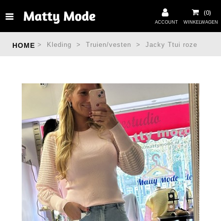
>
Kleding
>
Truien/vesten
>
Jacky Ttui roze
HOME