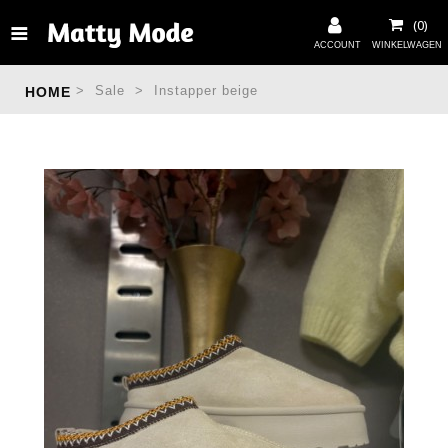
>
Sale
>
Instapper beige
HOME