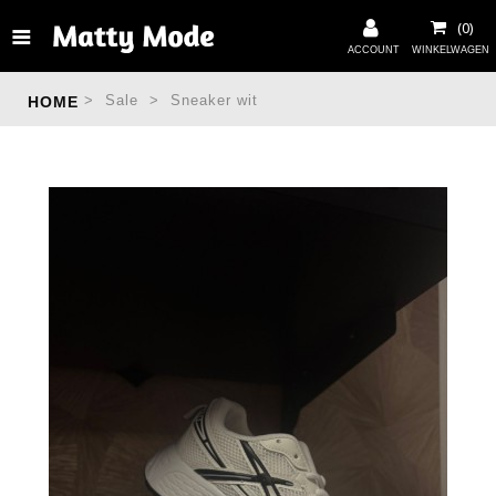
>
Sale
>
Sneaker wit
HOME