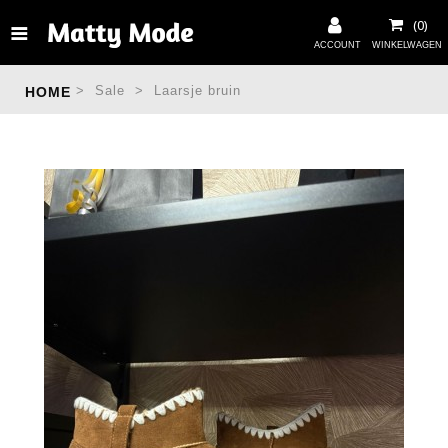
>
Sale
>
Laarsje bruin
HOME